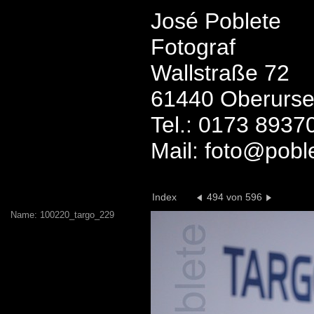
José Poblete
Fotograf
Wallstraße 72
61440 Oberurse
Tel.: 0173 8937
Mail: foto@pobl
Index
494 von 596
Name: 100220_targo_229