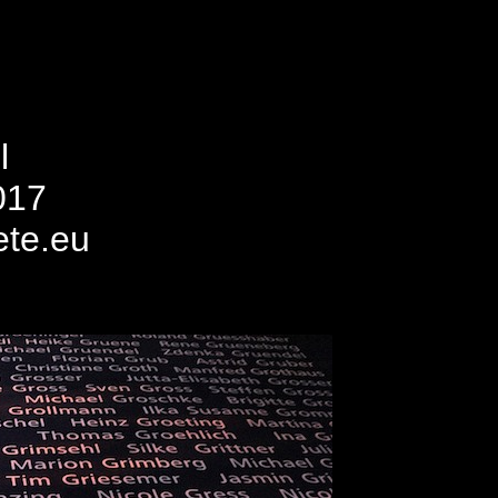
l
017
ete.eu