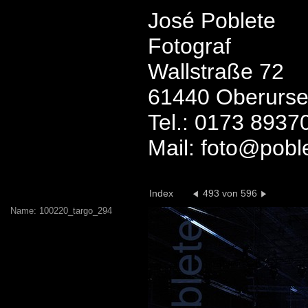
José Poblete
Fotograf
Wallstraße 72
61440 Oberurse
Tel.: 0173 8937
Mail: foto@pobl
Index
493 von 596
Name: 100220_targo_294