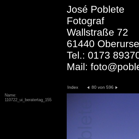
José Poblete
Fotograf
Wallstraße 72
61440 Oberurse
Tel.: 0173 8937
Mail: foto@pobl
Index
80 von 596
Name:
110722_ui_beratertag_155