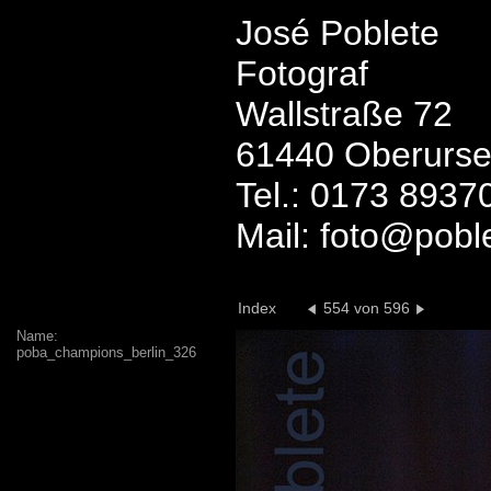
José Poblete
Fotograf
Wallstraße 72
61440 Oberurse
Tel.: 0173 8937
Mail: foto@pobl
Index
554 von 596
Name:
poba_champions_berlin_326