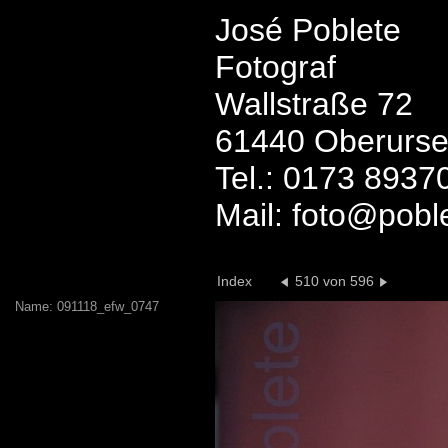
José Poblete
Fotograf
Wallstraße 72
61440 Oberurse
Tel.: 0173 8937
Mail: foto@pobl
Index
510 von 596
Name: 091118_efw_0747