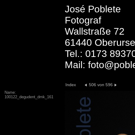
José Poblete
Fotograf
Wallstraße 72
61440 Oberurse
Tel.: 0173 8937
Mail: foto@pobl
Index
506 von 596
Name:
100122_degudent_dmk_161