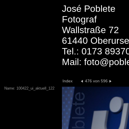
José Poblete
Fotograf
Wallstraße 72
61440 Oberurse
Tel.: 0173 8937
Mail: foto@pobl
Index
476 von 596
Name: 100422_ui_aktuell_122