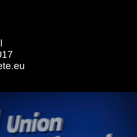
l
017
ete.eu