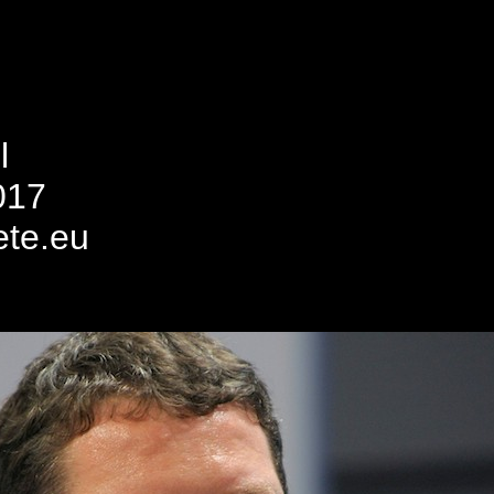
l
017
ete.eu