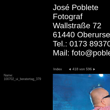
José Poblete
Fotograf
Wallstraße 72
61440 Oberurse
Tel.: 0173 8937
Mail: foto@pobl
Index
418 von 596
Name:
100702_ui_beratertag_379