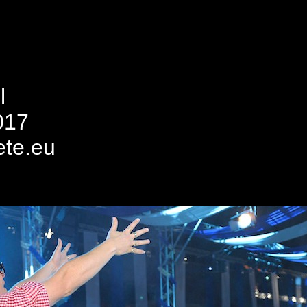
l
017
ete.eu