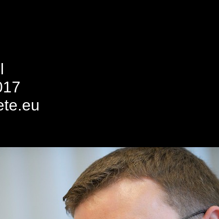
l
017
ete.eu