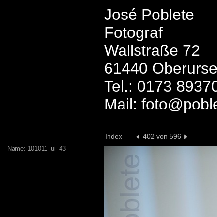
José Poblete
Fotograf
Wallstraße 72
61440 Oberurse
Tel.: 0173 8937
Mail: foto@pobl
Index
402 von 596
Name: 101011_ui_43