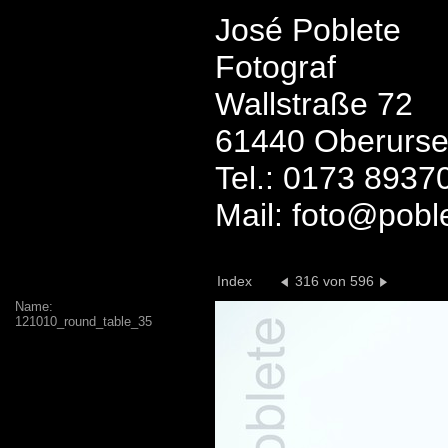
José Poblete
Fotograf
Wallstraße 72
61440 Oberurse
Tel.: 0173 8937
Mail: foto@pobl
Index
316 von 596
Name:
121010_round_table_35