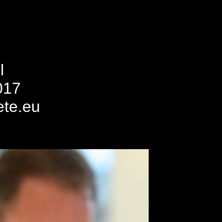
l
017
ete.eu