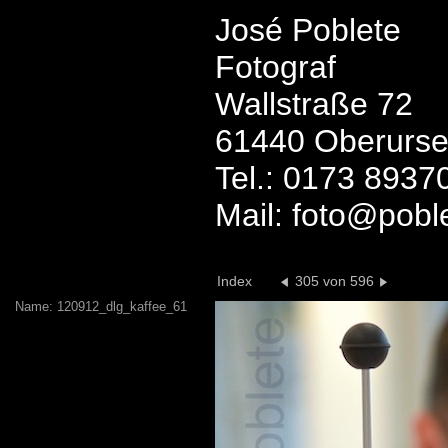
José Poblete
Fotograf
Wallstraße 72
61440 Oberurse
Tel.: 0173 8937
Mail: foto@pobl
Index
305 von 596
Name: 120912_dlg_kaffee_61