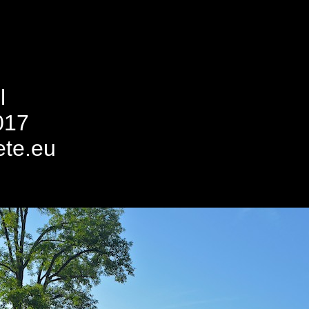
l
017
ete.eu