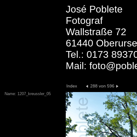
José Poblete
Fotograf
Wallstraße 72
61440 Oberurse
Tel.: 0173 8937
Mail: foto@pobl
Index
288 von 596
Name: 1207_kreussler_05