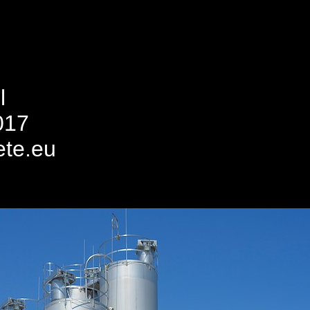
l
017
ete.eu