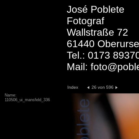
José Poblete
Fotograf
Wallstraße 72
61440 Oberurse
Tel.: 0173 8937
Mail: foto@pobl
Index
26 von 596
Name:
110506_ui_mansfeld_336