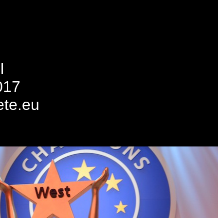
l
017
ete.eu