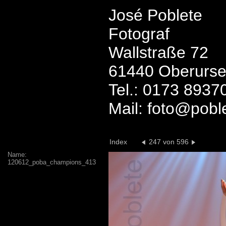
José Poblete
Fotograf
Wallstraße 72
61440 Oberurse
Tel.: 0173 8937
Mail: foto@pobl
Index
247 von 596
Name:
120612_poba_champions_413