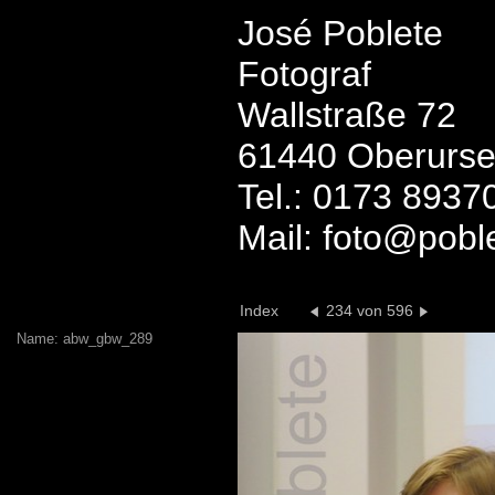
José Poblete
Fotograf
Wallstraße 72
61440 Oberurse
Tel.: 0173 8937
Mail: foto@pobl
Index
234 von 596
Name: abw_gbw_289