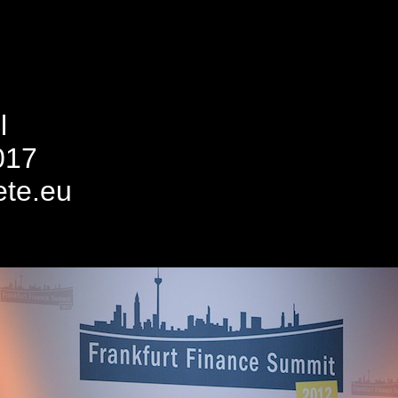
l
017
ete.eu