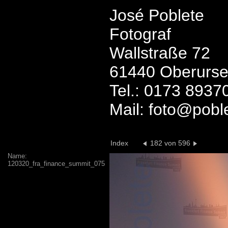
José Poblete
Fotograf
Wallstraße 72
61440 Oberurse
Tel.: 0173 8937
Mail: foto@pobl
Index
182 von 596
Name:
120320_fra_finance_summit_075