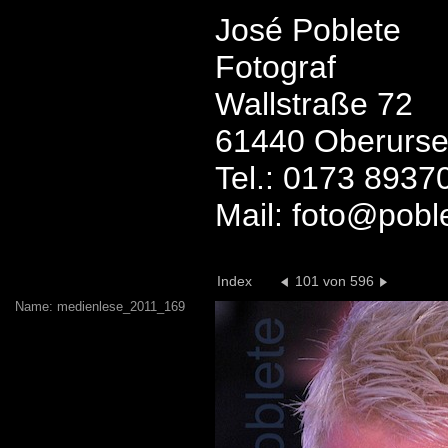
José Poblete
Fotograf
Wallstraße 72
61440 Oberurse
Tel.: 0173 8937
Mail: foto@pobl
Index
101 von 596
Name: medienlese_2011_169